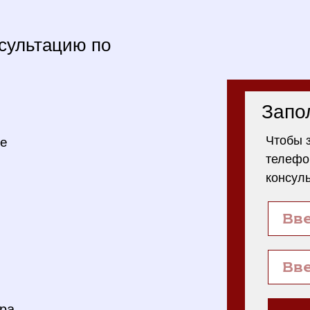
сультацию по
Запо
Чтобы 
ре
телефо
консул
ура